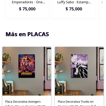
Emperadores · One
Luffy Sabo · Estampa
Re
Piece
Anime One Piece
$ 75,000
$ 75,000
Más en PLACAS
Placa Decorativa Avengers
Placa Decorativa Trunks en