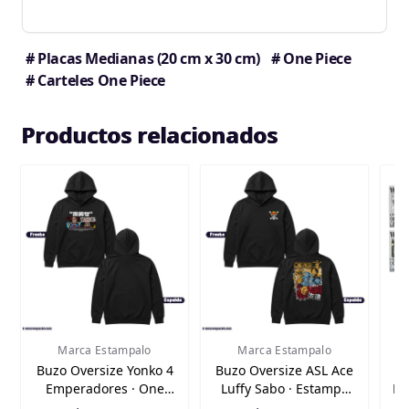
# Placas Medianas (20 cm x 30 cm)
# One Piece
# Carteles One Piece
Productos relacionados
Marca Estampalo
Marca Estampalo
Buzo Oversize Yonko 4
Buzo Oversize ASL Ace
Emperadores · One
Luffy Sabo · Estampa
Re
Piece
Anime One Piece