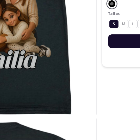
Tallas
S
M
L