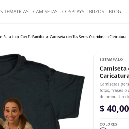
AS TEMATICAS
CAMISETAS
COSPLAYS
BUZOS
BLOG
>
s Para Lucir Con Tu Familia
Camiseta con Tus Seres Queridos en Caricatura
ESTAMPALO
Camiseta 
Caricatur
Camisetas pers
fotos, frases o
de amor. ¡Un d
$ 40,0
COLORES