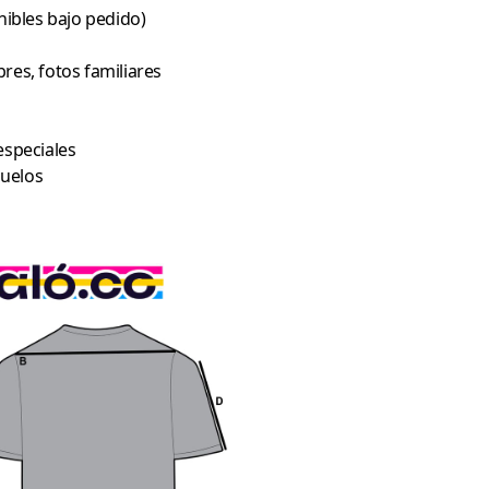
ibles bajo pedido)
res, fotos familiares
s especiales
buelos