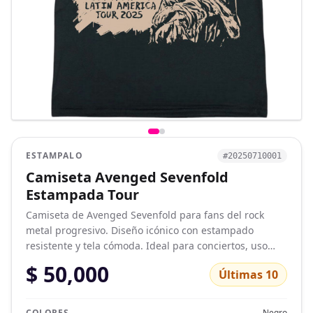
ESTAMPALO
#20250710001
Camiseta Avenged Sevenfold
Estampada Tour
Camiseta de Avenged Sevenfold para fans del rock
metal progresivo. Diseño icónico con estampado
resistente y tela cómoda. Ideal para conciertos, uso
diario o colección de bandas. ¡Luce tu estilo con
$ 50,000
Últimas 10
actitud!
COLORES
Negro